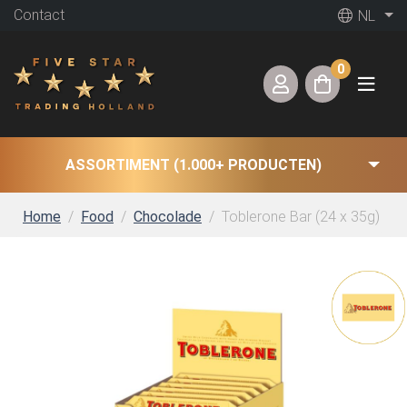
Contact
NL
0
ASSORTIMENT (1.000+ PRODUCTEN)
Home
Food
Chocolade
Toblerone Bar (24 x 35g)