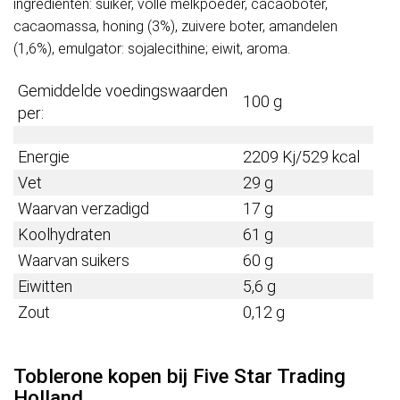
ingrediënten: suiker, volle melkpoeder, cacaoboter,
cacaomassa, honing (3%), zuivere boter, amandelen
(1,6%), emulgator: sojalecithine; eiwit, aroma.
Gemiddelde voedingswaarden
100 g
per:
Energie
2209 Kj/529 kcal
Vet
29 g
Waarvan verzadigd
17 g
Koolhydraten
61 g
Waarvan suikers
60 g
Eiwitten
5,6 g
Zout
0,12 g
Toblerone kopen bij Five Star Trading
Holland