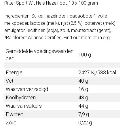
Ritter Sport Wit Hele Hazelnoot, 10 x 100 gram
Ingrediënten: Suiker, hazelnoten, cacaoboter¹, volle
melkpoeder, lactose (melk), rijst (2,5 %), botervet (melk),
emulgator: lecithinen (soja), zout, moutextract (gerst),
¹Rainforest Alliance Certified, Find out more at ra.org.
Gemiddelde voedingswaarden
100 g
per:
Energie
2427 Kj/583 kcal
Vet
40 g
Waarvan verzadigd
16 g
Koolhydraten
48 g
Waarvan suikers
44 g
Eiwitten
7,9 g
Zout
0,22 g