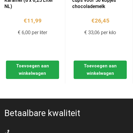
Karamel (8 x 0,25 Liter
cups voor 50 kopjes
NL)
chocolademelk
€
11,99
€
26,45
€ 6,00 per liter
€ 33,06 per kilo
Toevoegen aan
Toevoegen aan
winkelwagen
winkelwagen
Betaalbare kwaliteit