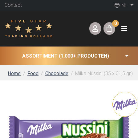
Contact
NL
0
ASSORTIMENT (1.000+ PRODUCTEN)
Home
Food
Chocolade
Milka Nussini (35 x 31,5 gr.)