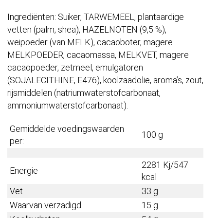
Ingrediënten: Suiker, TARWEMEEL, plantaardige
vetten (palm, shea), HAZELNOTEN (9,5 %),
weipoeder (van MELK), cacaoboter, magere
MELKPOEDER, cacaomassa, MELKVET, magere
cacaopoeder, zetmeel, emulgatoren
(SOJALECITHINE, E476), koolzaadolie, aroma’s, zout,
rijsmiddelen (natriumwaterstofcarbonaat,
ammoniumwaterstofcarbonaat).
Gemiddelde voedingswaarden
100 g
per:
2281 Kj/547
Energie
kcal
Vet
33 g
Waarvan verzadigd
15 g