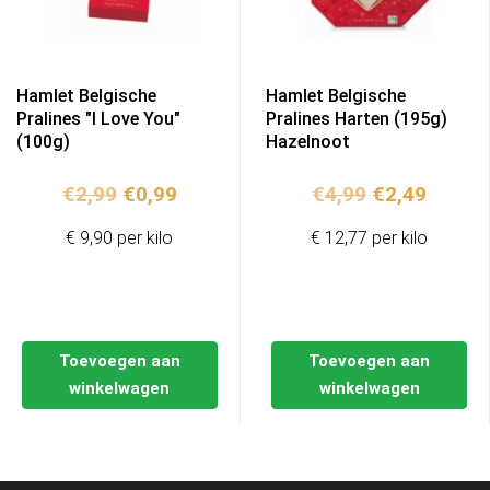
Hamlet Belgische
Hamlet Belgische
Pralines "I Love You"
Pralines Harten (195g)
(100g)
Hazelnoot
Oorspronkelijke
Huidige
Oorspronkel
Huidig
€
2,99
€
0,99
€
4,99
€
2,49
prijs
prijs
prijs
prijs
€ 9,90 per kilo
€ 12,77 per kilo
was:
is:
was:
is:
€2,99.
€0,99.
€4,99.
€2,49.
Toevoegen aan
Toevoegen aan
winkelwagen
winkelwagen