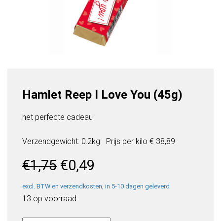
Hamlet Reep I Love You (45g)
het perfecte cadeau
Verzendgewicht: 0.2kg
Prijs per
kilo
€ 38,89
Oorspronkelijke
Huidige
€
1,75
€
0,49
prijs
prijs
was:
is:
excl. BTW en verzendkosten, in 5-10 dagen geleverd
€1,75.
€0,49.
13 op voorraad
Hamlet