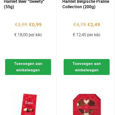
Hamlet Beer "Sweety"
Hamlet Belgische Praline
(55g)
Collection (200g)
Oorspronkelijke
Huidige
Oorspronkel
Huidig
€
2,99
€
0,99
€
4,75
€
2,49
prijs
prijs
prijs
prijs
€ 18,00 per kilo
€ 12,45 per kilo
was:
is:
was:
is:
€2,99.
€0,99.
€4,75.
€2,49.
Toevoegen aan
Toevoegen aan
winkelwagen
winkelwagen