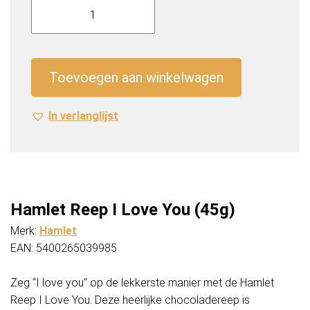
Reep
I
Love
You
Toevoegen aan winkelwagen
(45g)
aantal
In verlanglijst
Hamlet Reep I Love You (45g)
Merk:
Hamlet
EAN: 5400265039985
Zeg “I love you” op de lekkerste manier met de Hamlet
Reep I Love You. Deze heerlijke chocoladereep is