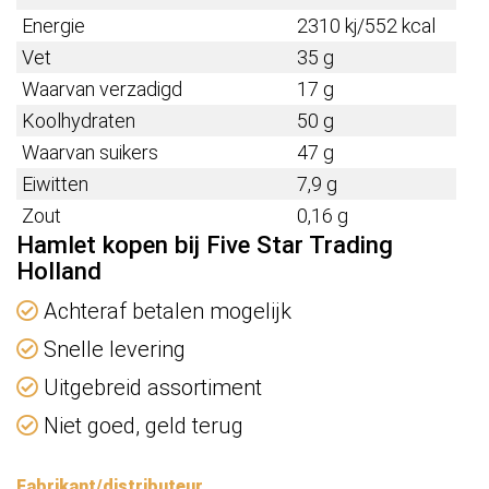
Energie
2310 kj/552 kcal
Vet
35 g
Waarvan verzadigd
17 g
Koolhydraten
50 g
Waarvan suikers
47 g
Eiwitten
7,9 g
Zout
0,16 g
Hamlet kopen bij Five Star Trading
Holland
Achteraf betalen mogelijk
Snelle levering
Uitgebreid assortiment
Niet goed, geld terug
Fabrikant/distributeur