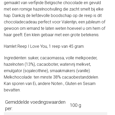
gemaakt van verfijnde Belgische chocolade en gevuld
met een romige hazelnootvulling die zacht smelt bij elke
hap. Dankzij de liefdevolle boodschap op de reep is dit
chocoladecadeau perfect voor Valentijn, een jubileum of
gewoon om iemand te laten weten hoeveel u om hem of
haar geeft. Een klein gebaar met een grote betekenis.
Hamlet Reep I Love You, 1 reep van 45 gram.
Ingrediënten: suiker, cacaomassa, volle melkpoeder,
hazelnoten (13%), cacaoboter, watervrij melkvet,
emulgator (sojalecithine), smaakmakers (vanille).
Melkchocolade: ten minste 38% cacaobestanddelen.
Kan sporen van Ei, andere Noten , Gluten en Sesam
bevatten.
Gemiddelde voedingswaarden
100 g
per: