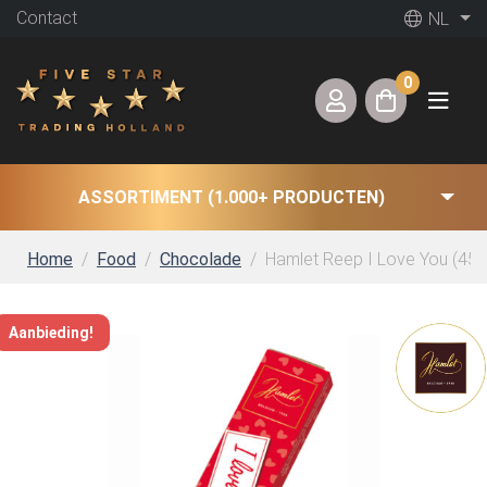
Contact
NL
0
ASSORTIMENT (1.000+ PRODUCTEN)
Home
Food
Chocolade
Hamlet Reep I Love You (45g
Aanbieding!