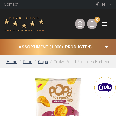
Contact
NL
0
ASSORTIMENT (1.000+ PRODUCTEN)
Home
Food
Chips
Croky Pop’d Potatoes Barbecue (24