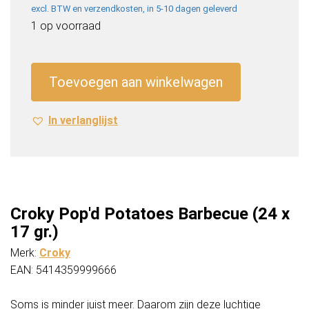
excl. BTW en verzendkosten, in 5-10 dagen geleverd
1 op voorraad
Croky
Pop'd
Toevoegen aan winkelwagen
Potatoes
Barbecue
In verlanglijst
(24
x
17
gr.)
aantal
Croky Pop'd Potatoes Barbecue (24 x
17 gr.)
Merk:
Croky
EAN: 5414359999666
Soms is minder juist meer. Daarom zijn deze luchtige