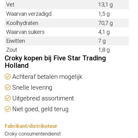
Vet
13,1 g
Waarvan verzadigd
1,5 g
Koolhydraten
70,7 g
Waarvan suikers
4,1 g
Eiwitten
7 g
Zout
1,8 g
Croky kopen bij Five Star Trading
Holland
Achteraf betalen mogelijk
Snelle levering
Uitgebreid assortiment
Niet goed, geld terug
Fabrikant/distributeur
Croky consumentendienst