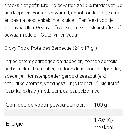
snacks niet gefrituurd. Zo bevatten ze 55% minder vet. De
aardappelen worden verwarmd, gepoft onder hoge druk
en daarna besprenkeld met kruiden. Een feest voor je
smaakpapillen! Geen artificiele smaak- en kleurstoffen of
bewaarmiddelen. Glutenvrij en vegan.
Croky Pop’d Potatoes Barbecue (24 x 17 gr.)
Ingrediënten: gedroogde aardappelen, zonnebloemolie,
barbecuekruiding (suiker, maltodextrine, zout, gistpoeder,
specerijen, tomatenpoeder, gerookt zeezout (eik),
natuurlijke aroma’s, voedingszuur (citroenzuur), kleurstof
(paprika-extract), rijstbloem, aardappelzetmeel.
Gemiddelde voedingswaarden per:
100 g
1796 Kj/
Energie
429 kcal