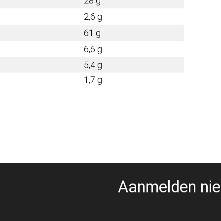
28 g
2,6 g
61 g
6,6 g
5,4 g
1,7 g
Aanmelden nie