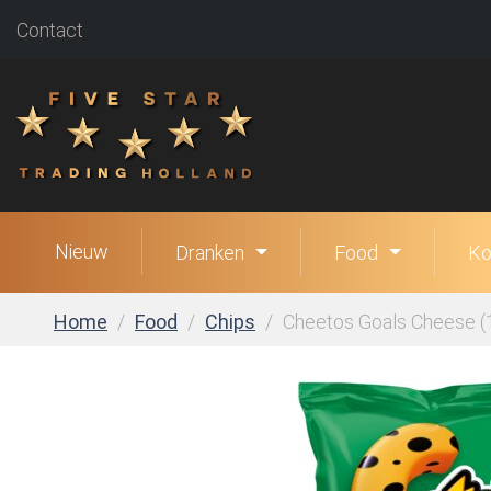
Contact
Nieuw
Dranken
Food
Ko
Home
Food
Chips
Cheetos Goals Cheese (1