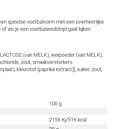
 een speelse voetbalvorm met een overheerlijke
f als je een voetbalwedstrijd gaat kijken.
k [LACTOSE (van MELK), weipoeder (van MELK),
mchloride, zout, smaakversterkers
aat), kleurstof (paprika extract)], suiker, zout,
100 g
2156 Kj/516 kcal