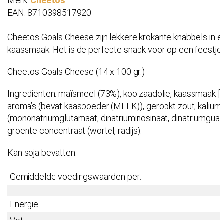
Merk:
Cheetos
EAN: 8710398517920
Cheetos Goals Cheese zijn lekkere krokante knabbels in
kaassmaak. Het is de perfecte snack voor op een feestje o
Cheetos Goals Cheese (14 x 100 gr.)
Ingrediënten: maïsmeel (73%), koolzaadolie, kaassmaa
aroma’s (bevat kaaspoeder (MELK)), gerookt zout, kaliu
(mononatriumglutamaat, dinatriuminosinaat, dinatriumguanyl
groente concentraat (wortel, radijs).
Kan soja bevatten.
Gemiddelde voedingswaarden per:
Energie