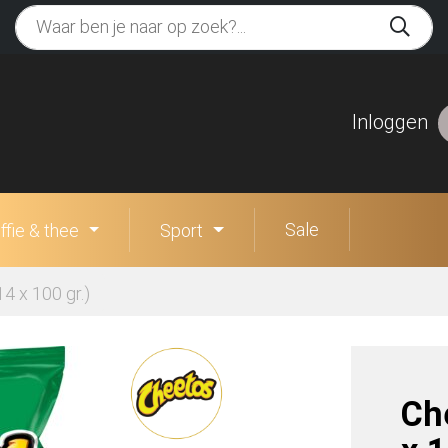
Inloggen
Sale
ffie & thee
Sport
4 x 100 gr.)
Ch