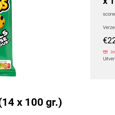
x 1
scoren
Verze
€
2
Di
Uitve
14 x 100 gr.)