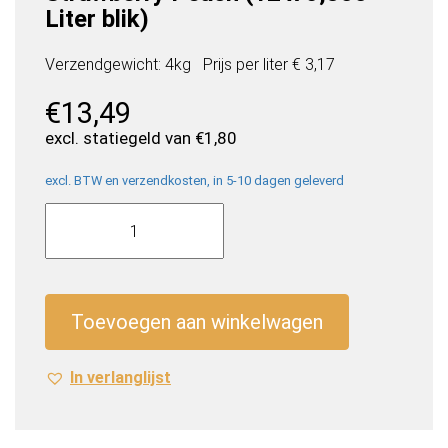
Liter blik)
Verzendgewicht: 4kg
Prijs per
liter
€ 3,17
€
13,49
excl. statiegeld van
€
1,80
excl. BTW en verzendkosten, in 5-10 dagen geleverd
La
Croix
Sparkling
Water
Strawberry
Toevoegen aan winkelwagen
Peach
(12
In verlanglijst
x
0,355
Liter