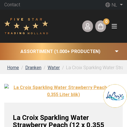
Contact
NL
0
ASSORTIMENT (1.000+ PRODUCTEN)
Home
Dranken
Water
La Croix Sparkling Water Strawb
La Croix Sparkling Water
Strawberry Peach (12 x 0,355