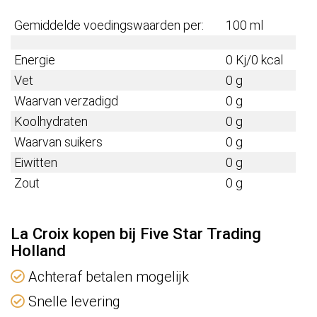
Gemiddelde voedingswaarden per:
100 ml
Energie
0 Kj/0 kcal
Vet
0 g
Waarvan verzadigd
0 g
Koolhydraten
0 g
Waarvan suikers
0 g
Eiwitten
0 g
Zout
0 g
La Croix kopen bij Five Star Trading
Holland
Achteraf betalen mogelijk
Snelle levering