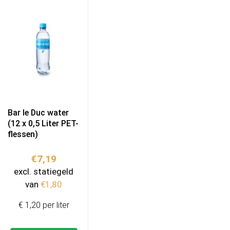
Bar le Duc water
(12 x 0,5 Liter PET-
flessen)
€
7,19
excl. statiegeld
van
€
1,80
€ 1,20 per liter