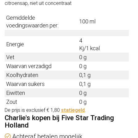
citroensap, niet uit concentraat
Gemiddelde
100 ml
voedingswaarden per:
4
Energie
Kj/1 kcal
Vet
0 g
Waarvan verzadigd
0 g
Koolhydraten
0,1 g
Waarvan suikers
0,1 g
Eiwitten
0 g
Zout
0 g
De prijs is exclusief € 1,80
statiegeld
.
Charlie's kopen bij Five Star Trading
Holland
Achteraf betalen mogelijk