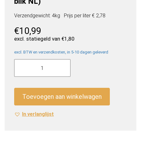
blik NL)
Verzendgewicht: 4kg
Prijs per
liter
€ 2,78
€
10,99
excl. statiegeld van
€
1,80
excl. BTW en verzendkosten, in 5-10 dagen geleverd
Charlie's
Organic
Sparkling
Water
Lemon
Toevoegen aan winkelwagen
(12
x
In verlanglijst
0,33
Liter
blik
NL)