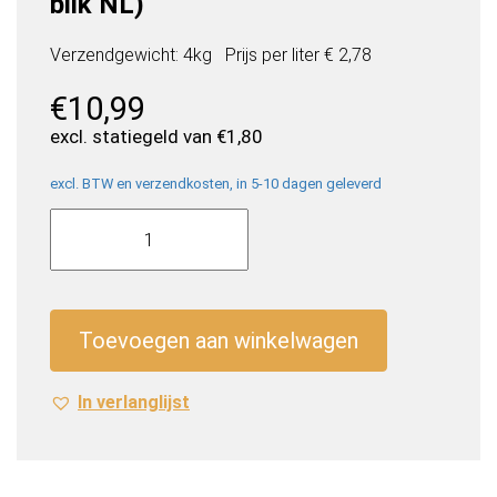
blik NL)
Verzendgewicht: 4kg
Prijs per
liter
€ 2,78
€
10,99
excl. statiegeld van
€
1,80
excl. BTW en verzendkosten, in 5-10 dagen geleverd
Charlie's
Organic
Sparkling
Water
Grapefruit
Toevoegen aan winkelwagen
(12
x
In verlanglijst
0,33
Liter
blik
NL)