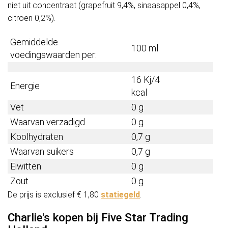
niet uit concentraat (grapefruit 9,4%, sinaasappel 0,4%,
citroen 0,2%).
Gemiddelde
100 ml
voedingswaarden per:
16 Kj/4
Energie
kcal
Vet
0 g
Waarvan verzadigd
0 g
Koolhydraten
0,7 g
Waarvan suikers
0,7 g
Eiwitten
0 g
Zout
0 g
De prijs is exclusief € 1,80
statiegeld
.
Charlie's kopen bij Five Star Trading