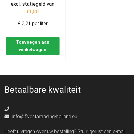
excl. statiegeld van
€
1,80
€ 3,21 per liter
Toevoegen aan
winkelwagen
Betaalbare kwaliteit
info@fivestartrading-holland.eu
Heeft u vragen over uw bestelling? Stuur gerust een e-mail.