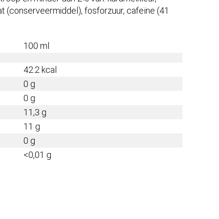
t (conserveermiddel), fosforzuur, cafeïne (41
100 ml
42.2 kcal
0 g
0 g
11,3 g
11 g
0 g
<0,01 g