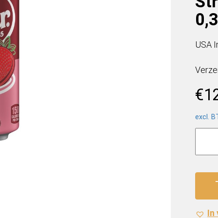
St
0,3
USA I
Verze
€
1
excl. 
Dr.
Pepp
USA
Straw
&
Crea
(12
In
x