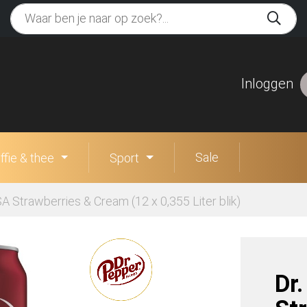
Inloggen
Sale
ffie & thee
Sport
A Strawberries & Cream (12 x 0,355 Liter blik)
Dr