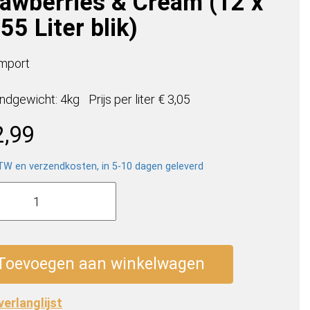
rawberries & Cream (12 x
55 Liter blik)
mport
ndgewicht: 4kg
Prijs per
liter
€ 3,05
2,99
BTW en verzendkosten, in 5-10 dagen geleverd
er
berries
Toevoegen aan winkelwagen
m
 verlanglijst