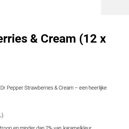
0,355
Liter
blik)
aantal
rries & Cream (12 x
gen Dr Pepper Strawberries & Cream – een heerlijke
).
troop en minder dan 2% van: karamelkleur,