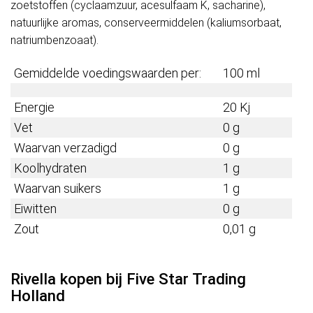
zoetstoffen (cyclaamzuur, acesulfaam K, sacharine),
natuurlijke aromas, conserveermiddelen (kaliumsorbaat,
natriumbenzoaat).
Gemiddelde voedingswaarden per:
100 ml
Energie
20 Kj
Vet
0 g
Waarvan verzadigd
0 g
Koolhydraten
1 g
Waarvan suikers
1 g
Eiwitten
0 g
Zout
0,01 g
Rivella kopen bij Five Star Trading
Holland