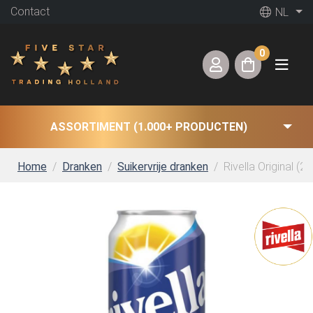
Contact
NL
0
ASSORTIMENT (1.000+ PRODUCTEN)
Home
Dranken
Suikervrije dranken
Rivella Original (24