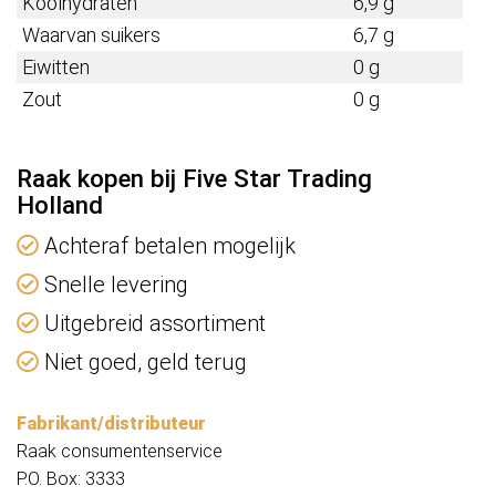
Koolhydraten
6,9 g
Waarvan suikers
6,7 g
Eiwitten
0 g
Zout
0 g
Raak kopen bij Five Star Trading
Holland
Achteraf betalen mogelijk
Snelle levering
Uitgebreid assortiment
Niet goed, geld terug
Fabrikant/distributeur
Raak consumentenservice
P.O. Box: 3333