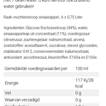
met 7 delen water. U kunt hiervoor ook bruisend
water gebruiken!
Raak vruchtensiroop sinaasappel , 6 x 0,75 Liter
Ingrediënten: Glucose-fructosestroop (44%), water,
sinaasappelsap uit concentraat (11%), voedingszuur:
citroenzuur, zuurteregelaar: natriumcitraat, aroma,
zoetstoffen: acesulfaam-K, sucralose, steviol glycosiden,
stabilisator: E412, conserveermiddel: kaliumsorbaat,
antioxidant: ascorbinezuur, kleurstoffen: E160a en E160e.
Gemiddelde voedingswaarden per:
100 ml
117 Kj/28
Energie
kcal
Vet
0 g
Waarvan verzadigd
0 g