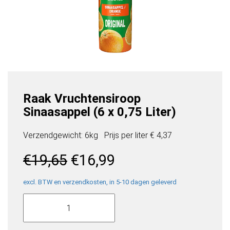
Raak Vruchtensiroop
Sinaasappel (6 x 0,75 Liter)
Verzendgewicht: 6kg
Prijs per
liter
€ 4,37
Oorspronkelijke
Huidige
€
19,65
€
16,99
prijs
prijs
was:
is:
excl. BTW en verzendkosten, in 5-10 dagen geleverd
Raak
€19,65.
€16,99.
Vruchtensiroop
Sinaasappel