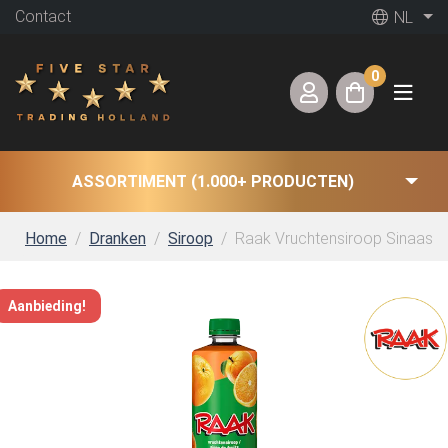
Contact
NL
0
ASSORTIMENT (1.000+ PRODUCTEN)
Home
Dranken
Siroop
Raak Vruchtensiroop Sinaasappe
Aanbieding!