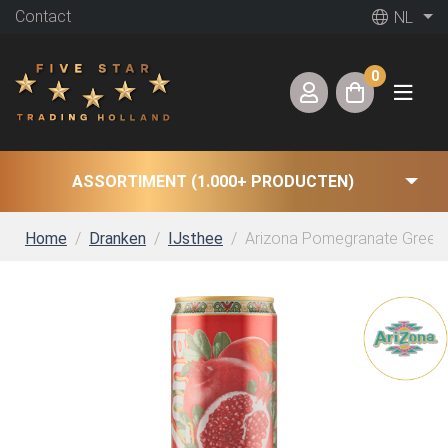
Contact
NL
0
ASSORTIMENT (1.000+ PRODUCTEN)
Home
Dranken
IJsthee
Arizona Pomegranate Green Te