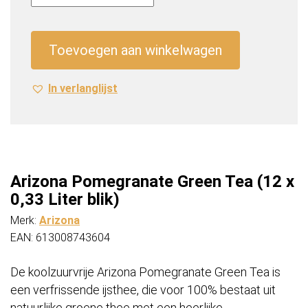
Green
Tea
(12
Toevoegen aan winkelwagen
x
0,33
In verlanglijst
Liter
blik)
aantal
Arizona Pomegranate Green Tea (12 x
0,33 Liter blik)
Merk:
Arizona
EAN: 613008743604
De koolzuurvrije Arizona Pomegranate Green Tea is
een verfrissende ijsthee, die voor 100% bestaat uit
natuurlijke groene thee met een heerlijke