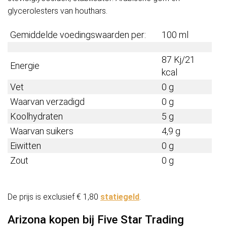
glycerolesters van houthars.
Gemiddelde voedingswaarden per:
100 ml
87 Kj/21
Energie
kcal
Vet
0 g
Waarvan verzadigd
0 g
Koolhydraten
5 g
Waarvan suikers
4,9 g
Eiwitten
0 g
Zout
0 g
De prijs is exclusief € 1,80
statiegeld
.
Arizona kopen bij Five Star Trading