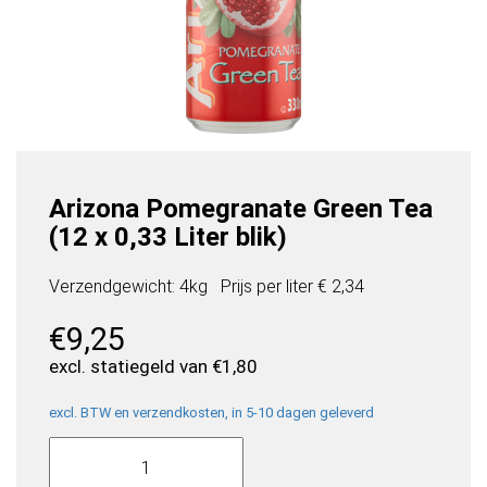
Arizona Pomegranate Green Tea
(12 x 0,33 Liter blik)
Verzendgewicht: 4kg
Prijs per
liter
€ 2,34
€
9,25
excl. statiegeld van
€
1,80
excl. BTW en verzendkosten, in 5-10 dagen geleverd
Arizona
Pomegranate