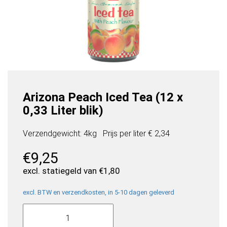
Arizona Peach Iced Tea (12 x
0,33 Liter blik)
Verzendgewicht: 4kg
Prijs per
liter
€ 2,34
€
9,25
excl. statiegeld van
€
1,80
excl. BTW en verzendkosten, in 5-10 dagen geleverd
Arizona
Peach