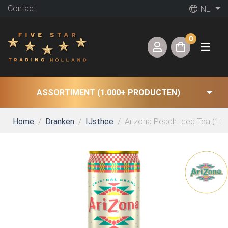
Contact
NL
0
ASSORTIMENT (1.000+ PRODUCTEN)
Home
Dranken
IJsthee
Arizona Peach Iced Tea (12 x 