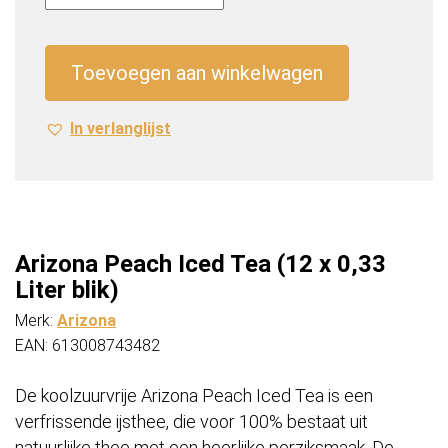
Iced
Tea
(12
Toevoegen aan winkelwagen
x
0,33
In verlanglijst
Liter
blik)
aantal
Arizona Peach Iced Tea (12 x 0,33
Liter blik)
Merk:
Arizona
EAN: 613008743482
De koolzuurvrije Arizona Peach Iced Tea is een
verfrissende ijsthee, die voor 100% bestaat uit
natuurlijke thee met een heerlijke perziksmaak. De