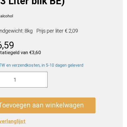
3 Liter blik BE)
alcohol
ndgewicht: 8kg
Prijs per
liter
€ 2,09
6,59
statiegeld van
€
3,60
BTW en verzendkosten, in 5-10 dagen geleverd
eppes
Toevoegen aan winkelwagen
 verlanglijst