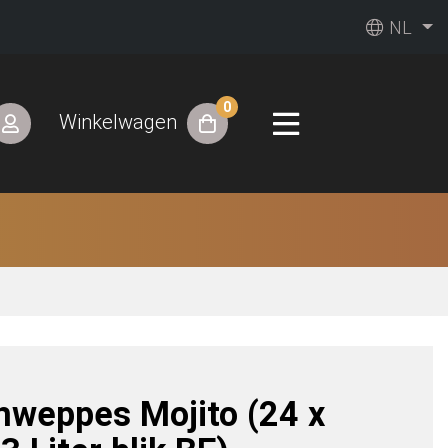
NL
0
Winkelwagen
hweppes Mojito (24 x