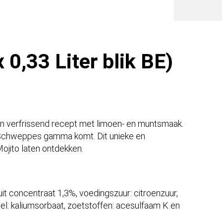
aantal
0,33 Liter blik BE)
en verfrissend recept met limoen- en muntsmaak.
et Schweppes gamma komt. Dit unieke en
ojito laten ontdekken.
it concentraat 1,3%, voedingszuur: citroenzuur,
del: kaliumsorbaat, zoetstoffen: acesulfaam K en