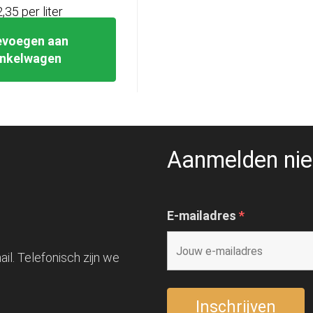
2,35 per liter
evoegen aan
inkelwagen
Aanmelden nie
E-mailadres
*
il. Telefonisch zijn we