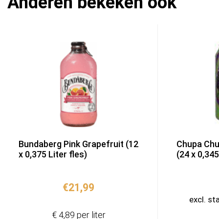
Anderen bekeken ook
Bundaberg Pink Grapefruit (12
Chupa Chu
x 0,375 Liter fles)
(24 x 0,345 
€
21,99
excl. st
€ 4,89 per liter