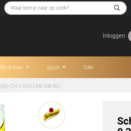
Inloggen
Sale
ffie & thee
Sport
to (24 x 0,33 Liter blik BE)
Sc