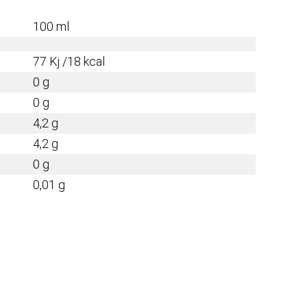
100 ml
77 Kj /18 kcal
0 g
0 g
4,2 g
4,2 g
0 g
0,01 g