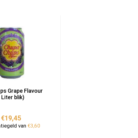
ps Grape Flavour
Liter blik)
€
19,45
atiegeld van
€
3,60