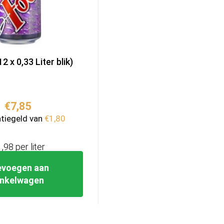
2 x 0,33 Liter blik)
€
7,85
atiegeld van
€
1,80
1,98 per liter
evoegen aan
inkelwagen