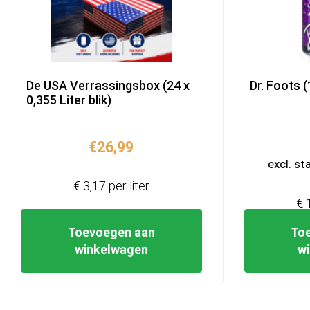
De USA Verrassingsbox (24 x
Dr. Foots (1
0,355 Liter blik)
€
26,99
excl. st
€ 3,17 per liter
€ 
Toevoegen aan
To
winkelwagen
w