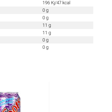
196 Kj/47 kcal
0 g
0 g
11 g
11 g
0 g
0 g