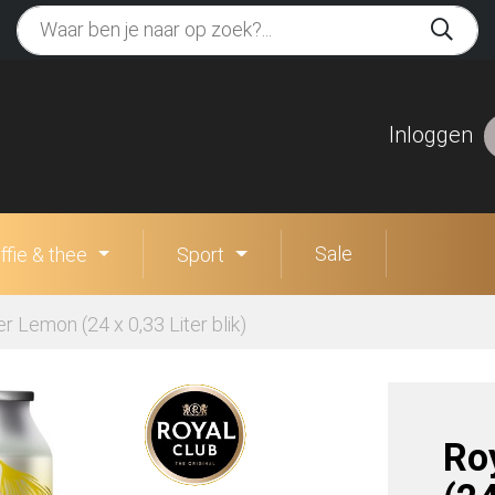
Inloggen
Sale
ffie & thee
Sport
er Lemon (24 x 0,33 Liter blik)
Ro