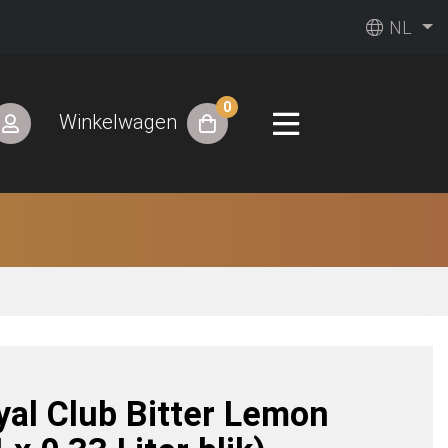
NL
0
Winkelwagen
yal Club Bitter Lemon