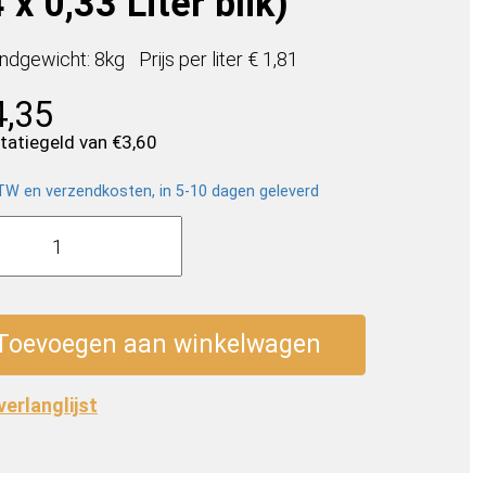
 x 0,33 Liter blik)
ndgewicht: 8kg
Prijs per
liter
€ 1,81
4,35
statiegeld van
€
3,60
BTW en verzendkosten, in 5-10 dagen geleverd
n
Toevoegen aan winkelwagen
 verlanglijst