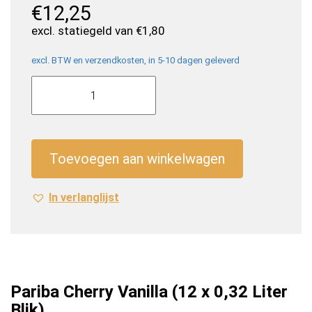
€
12,25
excl. statiegeld van
€
1,80
excl. BTW en verzendkosten, in 5-10 dagen geleverd
Pariba
Cherry
Vanilla
(12
x
Toevoegen aan winkelwagen
0,32
Liter
In verlanglijst
Blik)
aantal
Pariba Cherry Vanilla (12 x 0,32 Liter
Blik)