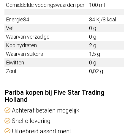
Gemiddelde voedingswaarden per:
100 ml
Energie84
34 Kj/8 kcal
Vet
0 g
Waarvan verzadigd
0 g
Koolhydraten
2 g
Waarvan suikers
1,5 g
Eiwitten
0 g
Zout
0,02 g
Pariba kopen bij Five Star Trading
Holland
Achteraf betalen mogelijk
Snelle levering
Uitgebreid assortiment