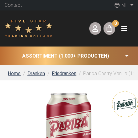
Contact
NL
0
ASSORTIMENT (1.000+ PRODUCTEN)
Home
Dranken
Frisdranken
Pariba Cherry Vanilla (12 x