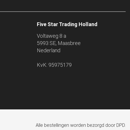
Five Star Trading Holland
Voltaweg 8 a
5993 SE, Maasbree
Nederland
KvK: 95975179
Alle bestellingen worden bezorgd door DPD.