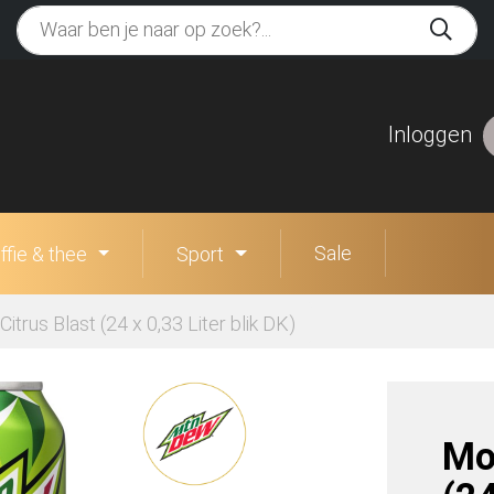
Inloggen
Sale
ffie & thee
Sport
trus Blast (24 x 0,33 Liter blik DK)
Mo