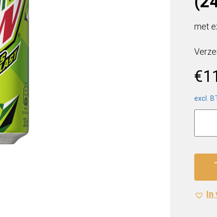
(24
met e
Verze
€
1
excl. 
Mount
Dew
Citrus
Blast
(24
x
0,33
In
Liter
blik