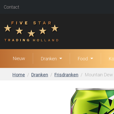
Contact
Nieuw
Dranken
Food
Ko
Home
Dranken
Frisdranken
Mountain Dew Ci