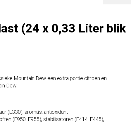
DK)
aantal
st (24 x 0,33 Liter blik
lassieke Mountain Dew een extra portie citroen en
ain Dew.
ar (E330), aroma’s, antioxidant
ffen (E950, E955), stabilisatoren (E414, E445),