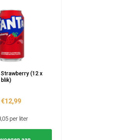
Strawberry (12 x
blik)
€
12,99
3,05 per liter
evoegen aan