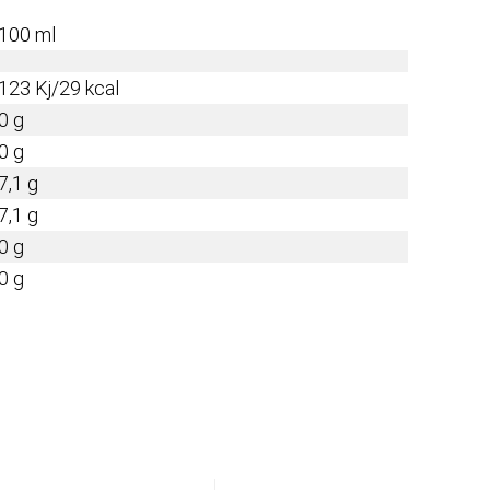
100 ml
123 Kj/29 kcal
0 g
0 g
7,1 g
7,1 g
0 g
0 g