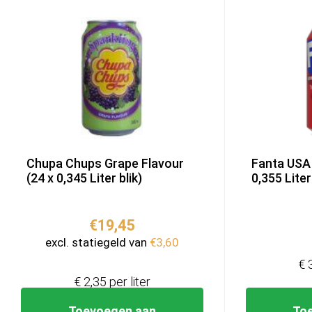
Chupa Chups Grape Flavour
Fanta USA 
(24 x 0,345 Liter blik)
0,355 Liter 
€
19,45
excl. statiegeld van
€
3,60
€ 
€ 2,35 per liter
Toevoegen aan
To