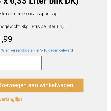
 x 0,33 Liter blik DK)
xtra citroen en sinaasappelsap
ndgewicht: 8kg
Prijs per
liter
€ 1,51
1,99
BTW en verzendkosten, in 5-10 dagen geleverd
ain
Toevoegen aan winkelwagen
 verlanglijst