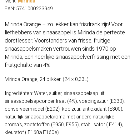
Merk:
Mirinda
EAN: 5741000223949
Mirinda Orange – zo lekker kan frisdrank zijn! Voor
liefhebbers van sinaasappel is Mirinda de perfecte
dorstlesser. Voorstanders van frisse, fruitige
sinaasappelsmaken vertrouwen sinds 1970 op
Mirinda, Een heerlijke sinaasappelverfrissing met een
fruitgehalte van 4%
Mirinda Orange, 24 blikken (24 x 0,33L).
Ingrediënten: Water, suiker, sinaasappelsap uit
sinaasappelsapconcentraat (4%), voedingszuur (E330),
conserveermiddel (E202), koolzuur, antioxidant (E300),
natuurlijk sinaasappelaroma met andere natuurlijke
aroma’s, zoetstoffen (E950, E955), stabilisator ( E414),
kleurstof ( E160a E160e).