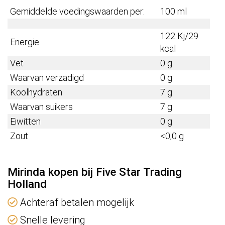
Gemiddelde voedingswaarden per:
100 ml
122 Kj/29
Energie
kcal
Vet
0 g
Waarvan verzadigd
0 g
Koolhydraten
7 g
Waarvan suikers
7 g
Eiwitten
0 g
Zout
<0,0 g
Mirinda kopen bij Five Star Trading
Holland
Achteraf betalen mogelijk
Snelle levering