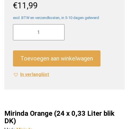
€
11,99
excl. BTW en verzendkosten, in 5-10 dagen geleverd
Mirinda
Orange
(24
x
0,33
Toevoegen aan winkelwagen
Liter
blik
In verlanglijst
DK)
aantal
Mirinda Orange (24 x 0,33 Liter blik
DK)