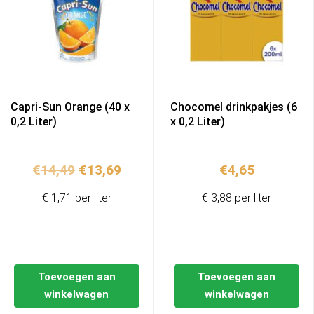
Capri-Sun Orange (40 x
Chocomel drinkpakjes (6
0,2 Liter)
x 0,2 Liter)
Oorspronkelijke
Huidige
€
14,49
€
13,69
€
4,65
prijs
prijs
€ 1,71 per liter
€ 3,88 per liter
was:
is:
€14,49.
€13,69.
Toevoegen aan
Toevoegen aan
winkelwagen
winkelwagen