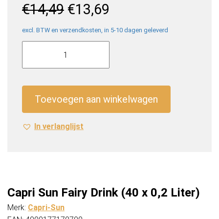
Oorspronkelijke
Huidige
€
14,49
€
13,69
prijs
prijs
was:
is:
excl. BTW en verzendkosten, in 5-10 dagen geleverd
Capri
€14,49.
€13,69.
Sun
Fairy
Drink
(40
Toevoegen aan winkelwagen
x
0,2
In verlanglijst
Liter)
aantal
Capri Sun Fairy Drink (40 x 0,2 Liter)
Merk:
Capri-Sun