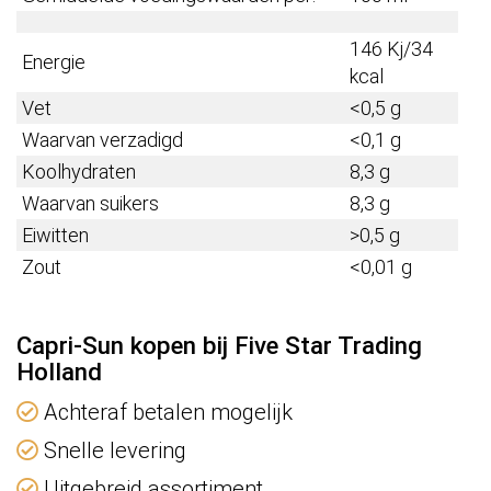
146 Kj/34
Energie
kcal
Vet
<0,5 g
Waarvan verzadigd
<0,1 g
Koolhydraten
8,3 g
Waarvan suikers
8,3 g
Eiwitten
>0,5 g
Zout
<0,01 g
Capri-Sun kopen bij Five Star Trading
Holland
Achteraf betalen mogelijk
Snelle levering
Uitgebreid assortiment