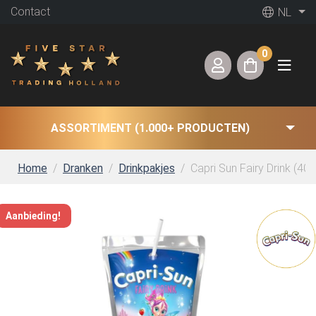
Contact
NL
0
ASSORTIMENT (1.000+ PRODUCTEN)
Home
Dranken
Drinkpakjes
Capri Sun Fairy Drink (40 x
Aanbieding!