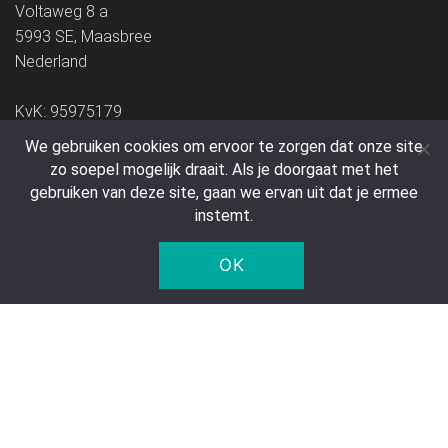
Voltaweg 8 a
5993 SE, Maasbree
Nederland
KvK: 95975179
We gebruiken cookies om ervoor te zorgen dat onze site
zo soepel mogelijk draait. Als je doorgaat met het
gebruiken van deze site, gaan we ervan uit dat je ermee
instemt.
© 2005 - 2026 Five Star Trading Holland - Alle prijzen zijn
OK
exclusief BTW en verzendkosten.
Alle bestellingen worden bezorgd door DPD.