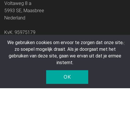
Voltaweg 8 a
5993 SE, Maasbree
Nederland
KvK: 95975179
We gebruiken cookies om ervoor te zorgen dat onze site
zo soepel mogelijk draait. Als je doorgaat met het
gebruiken van deze site, gaan we ervan uit dat je ermee
instemt.
© 2005 - 2026 Five Star Trading Holland - Alle prijzen zijn
OK
exclusief BTW en verzendkosten.
Alle bestellingen worden bezorgd door DPD.