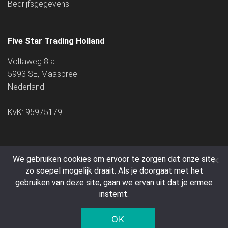
Bedrijfsgegevens
Five Star Trading Holland
Voltaweg 8 a
5993 SE, Maasbree
Nederland
KvK: 95975179
We gebruiken cookies om ervoor te zorgen dat onze site
zo soepel mogelijk draait. Als je doorgaat met het
© 2005 - 2026 Five Star Trading Holland - Alle prijzen zijn
gebruiken van deze site, gaan we ervan uit dat je ermee
instemt.
exclusief BTW en verzendkosten.
OK