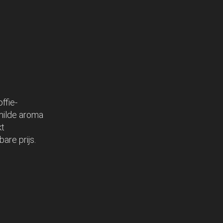
ffie-
 milde aroma
kt
are prijs.