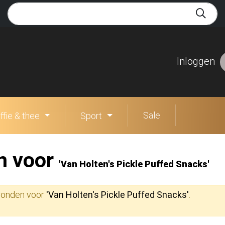
Inloggen
Sale
ffie & thee
Sport
n voor
'Van Holten's Pickle Puffed Snacks'
evonden voor
'Van Holten's Pickle Puffed Snacks'
.