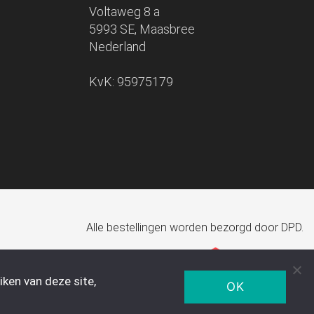
Voltaweg 8 a
5993 SE, Maasbree
Nederland
KvK: 95975179
Alle bestellingen worden bezorgd door DPD.
ken van deze site,
OK